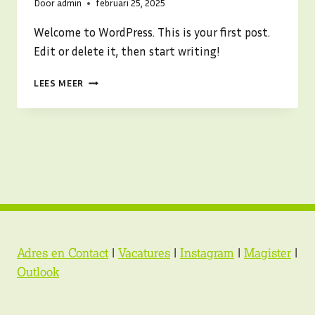
Door
admin
februari 25, 2025
Welcome to WordPress. This is your first post.
Edit or delete it, then start writing!
HELLO
LEES MEER
WORLD!
Adres en Contact
|
Vacatures
|
Instagram
|
Magister
|
Outlook